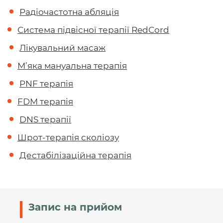
Радіочастотна абляція
Система підвісної терапії RedCord
Лікувальний масаж
М’яка мануальна терапія
PNF терапія
FDM терапія
DNS терапії
Шрот-терапія сколіозу
Дестабілізаційна терапія
Запис на прийом