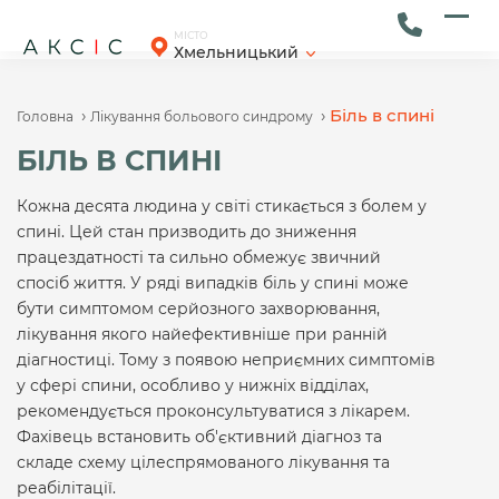
Skip
to
Ope
Clos
МІСТО
Хмельницький
content
mob
mob
men
men
›
›
Біль в спині
Головна
Лікування больового синдрому
БІЛЬ В СПИНІ
Кожна десята людина у світі стикається з болем у
спині. Цей стан призводить до зниження
працездатності та сильно обмежує звичний
спосіб життя. У ряді випадків біль у спині може
бути симптомом серйозного захворювання,
лікування якого найефективніше при ранній
діагностиці. Тому з появою неприємних симптомів
у сфері спини, особливо у нижніх відділах,
рекомендується проконсультуватися з лікарем.
Фахівець встановить об'єктивний діагноз та
складе схему цілеспрямованого лікування та
реабілітації.