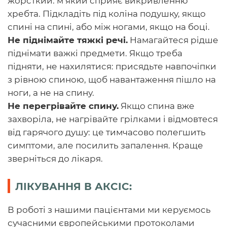
жорсткий: м’який сприяє викривленню
хребта. Підкладіть під коліна подушку, якщо
спині на спині, або між ногами, якщо на боці.
Не піднімайте тяжкі речі.
Намагайтеся рідше
піднімати важкі предмети. Якщо треба
підняти, не нахилятися: присядьте навпочіпки
з рівною спиною, щоб навантаження пішло на
ноги, а не на спину.
Не перегрівайте спину.
Якщо спина вже
захворіла, не нагрівайте грілками і відмовтеся
від гарячого душу: це тимчасово полегшить
симптоми, але посилить запалення. Краще
зверніться до лікаря.
ЛІКУВАННЯ В АКСІС:
В роботі з нашими пацієнтами ми керуємось
сучасними європейськими протоколами