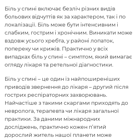
Біль у спині включає безліч різних видів
больових відчуттів як за характером, так і по
локалізації. Біль може бути інтенсивним і
слабким, гострим і хронічним. Виникати може
вздовж усього хребта, у районі лопаток,
попереку чи крижів. Практично у всіх
випадках біль у спині – симптом, який вимагає
огляду лікаря та ретельної діагностики.
Біль у спині – це один із найпоширеніших
приводів звернення до лікаря – другий після
гострих респіраторних захворювань.
Найчастіше з такими скаргами приходять до
невролога, терапевта чи лікаря загальної
практики. За даними міжнародних
досліджень, практично кожен п’ятий
дорослий житель нашої планети може