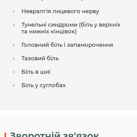
Невралгія лицевого нерву
Тунельні синдроми (біль у верхніх
та нижніх кінцівок)
Головний біль і запаморочення
Тазовий біль
Біль в шиї
Біль у суглобах
Зворотній зв'язок