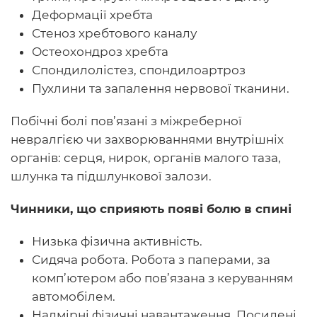
Деформації хребта
Стеноз хребтового каналу
Остеохондроз хребта
Спондилолістез, спондилоартроз
Пухлини та запалення нервової тканини.
Побічні болі пов’язані з міжреберної
невралгією чи захворюваннями внутрішніх
органів: серця, нирок, органів малого таза,
шлунка та підшлункової залози.
Чинники, що сприяють появі болю в спині
Низька фізична активність.
Сидяча робота. Робота з паперами, за
комп’ютером або пов’язана з керуванням
автомобілем.
Надмірні фізичні навантаження. Посилені