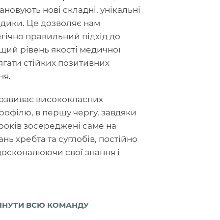
ановують нові складні, унікальні
одики. Це дозволяє нам
гічно правильний підхід до
щий рівень якості медичної
гати стійких позитивних
ня.
розвиває висококласних
профілю, в першу чергу, завдяки
 років зосереджені саме на
нь хребта та суглобів, постійно
досконалюючи свої знання і
ЯНУТИ ВСЮ КОМАНДУ