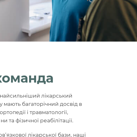
команда
е найсильніший лікарський
ру мають багаторічний досвід в
ортопедії і травматології,
и та фізичної реабілітації.
в’язкової лікарської бази, наші