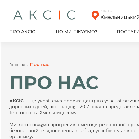
Skip
to
МІСТО
content
Хмельницьки
ПРО АКСІС
ЩО МИ ЛІКУЄМО?
ПОСЛУГ
›
Про нас
Головна
ПРО НАС
АКСІС
— це українська мережа центрів сучасної фізичної
дорослих і дітей, що працює з 2017 року та представлена
Тернополі та Хмельницькому.
Ми застосовуємо прогресивні методи реабілітації, що 
безопераційне відновлення хребта, суглобів і м’язів т
організму.