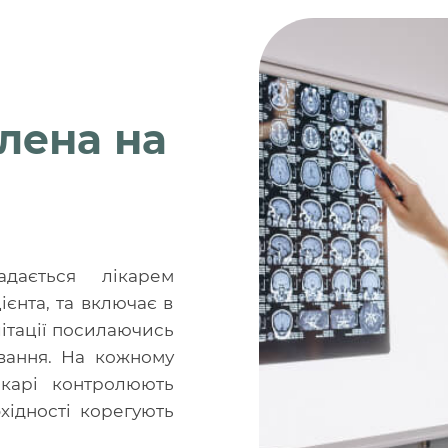
лена на
адається лікарем
ієнта, та включає в
ітації посилаючись
вання. На кожному
ікарі контролюють
хідності корегують