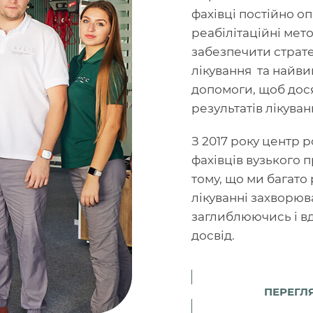
фахівці постійно оп
реабілітаційні мет
забезпечити страте
лікування та найви
допомоги, щоб дося
результатів лікуван
З 2017 року центр 
фахівців вузького 
тому, що ми багато
лікуванні захворюва
заглиблюючись і в
досвід.
ПЕРЕГЛ