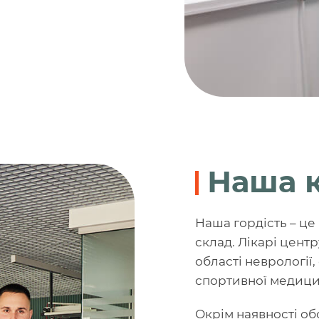
Наша 
Наша гордість – ц
склад. Лікарі цент
області неврології, 
спортивної медицин
Окрім наявності обо