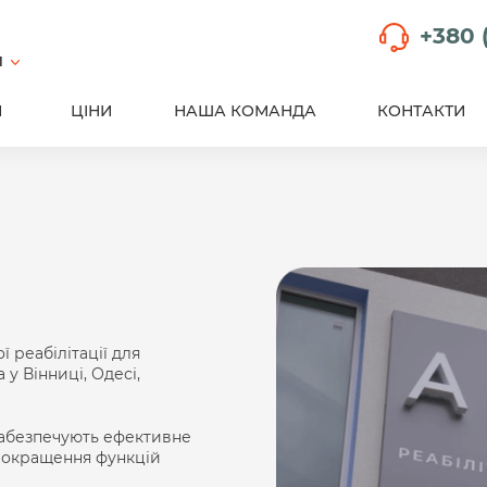
+380 
й
И
ЦІНИ
НАША КОМАНДА
КОНТАКТИ
 реабілітації для
 у Вінниці, Одесі,
забезпечують ефективне
а покращення функцій