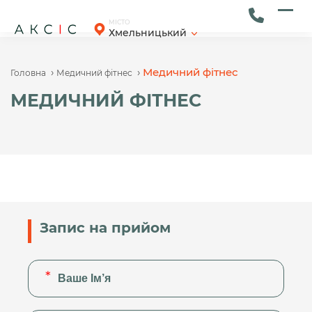
Skip
to
Ope
Clos
МІСТО
Хмельницький
content
mob
mob
men
men
›
›
Медичний фітнес
Головна
Медичний фітнес
МЕДИЧНИЙ ФІТНЕС
Запис на прийом