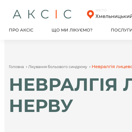
Skip
to
МІСТО
content
Хмельницьки
ПРО АКСІС
ЩО МИ ЛІКУЄМО?
ПОСЛУГ
›
›
Невралгія лицев
Головна
Лікування больового синдрому
НЕВРАЛГІЯ
НЕРВУ