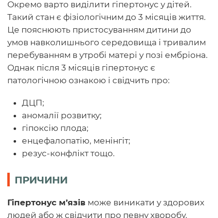
Окремо варто виділити гіпертонус у дітей.
Такий стан є фізіологічним до 3 місяців життя.
Це пояснюють пристосуванням дитини до
умов навколишнього середовища і тривалим
перебуванням в утробі матері у позі ембріона.
Однак після 3 місяців гіпертонус є
патологічною ознакою і свідчить про:
ДЦП;
аномалії розвитку;
гіпоксію плода;
енцефалопатію, менінгіт;
резус-конфлікт тощо.
ПРИЧИНИ
Гіпертонус м’язів
може виникати у здорових
людей або ж свідчити про певну хворобу.