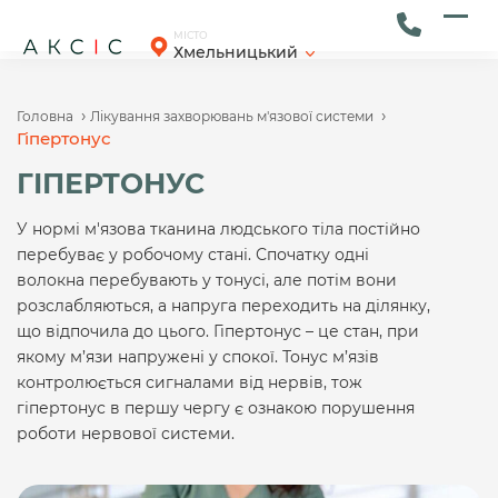
Skip
to
Ope
Clos
МІСТО
Хмельницький
content
mob
mob
men
men
›
›
Головна
Лікування захворювань м'язової системи
Гіпертонус
ГІПЕРТОНУС
У нормі м'язова тканина людського тіла постійно
перебуває у робочому стані. Спочатку одні
волокна перебувають у тонусі, але потім вони
розслабляються, а напруга переходить на ділянку,
що відпочила до цього. Гіпертонус – це стан, при
якому м’язи напружені у спокої. Тонус м’язів
контролюється сигналами від нервів, тож
гіпертонус в першу чергу є ознакою порушення
роботи нервової системи.