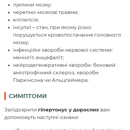
пухлини мозку;
черепно-мозкові травми;
епілепсія;
інсульт – стан, при якому різко
порушується кровопостачання головного
мозку;
інфекційні хвороби нервової системи:
менінгіт, енцефаліт;
нейродегенеративні хвороби: боковий
аміотрофічний склероз, хвороби
Паркінсона чи Альцгеймера.
СИМПТОМИ
Запідозрити
гіпертонус у дорослих
вам
допоможуть наступні ознаки: