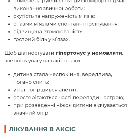
обмежена рухливість і дискомфорт під час
виконання звичної роботи;
скутість та напруженість м’язів;
спазми м’язів чи спонтанні посіпування;
підвищена втомлюваність;
гострий біль у м’язах.
Щоб діагностувати
гіпертонус у немовляти
,
зверніть увагу на такі ознаки:
дитина стала неспокійна, вередлива,
погано спить;
у неї погіршився апетит;
спостерігаються часті перепади настрою;
при розведенні ніжок дитини відчувається
значний опір.
ЛІКУВАННЯ В АКСІС