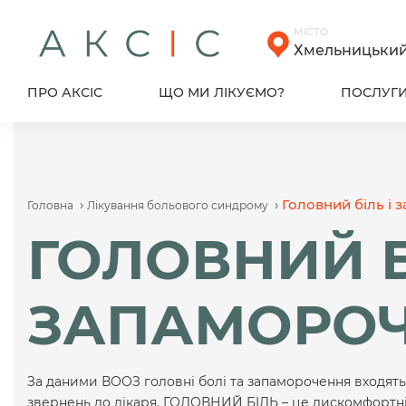
Skip
to
МІСТО
content
Хмельницьки
ПРО АКСІС
ЩО МИ ЛІКУЄМО?
ПОСЛУГ
›
›
Головний біль і
Головна
Лікування больового синдрому
ГОЛОВНИЙ Б
ЗАПАМОРО
За даними ВООЗ головні болі та запаморочення входять
звернень до лікаря. ГОЛОВНИЙ БІЛЬ – це дискомфортні 