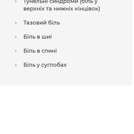
Тунельні синдроми (біль у
верхніх та нижніх кінцівок)
Тазовий біль
Біль в шиї
Біль в спині
Біль у суглобах