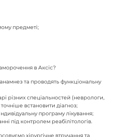
мому предметі;
паморочення в Аксіс?
 анамнез та проводять функціональну
арі різних спеціальностей (неврологи,
 точніше встановити діагноз;
ндивідуальну програму лікування;
анні під контролем реабілітологів.
тосовуємо хірургічне втручання та