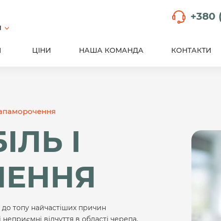
+380 
й
И
ЦІНИ
НАША КОМАНДА
КОНТАКТИ
 запаморочення
ІЛЬ І
ЧЕННЯ
 до топу найчастіших причин
неприємні відчуття в області черепа,