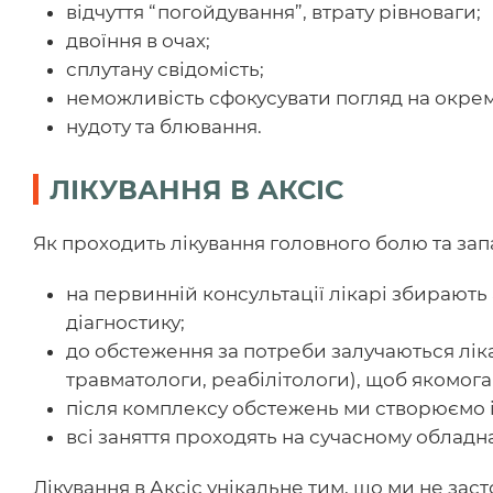
відчуття “погойдування”, втрату рівноваги;
двоїння в очах;
сплутану свідомість;
неможливість сфокусувати погляд на окре
нудоту та блювання.
ЛІКУВАННЯ В АКСІС
Як проходить лікування головного болю та за
на первинній консультації лікарі збирають
діагностику;
до обстеження за потреби залучаються лік
травматологи, реабілітологи), щоб якомога
після комплексу обстежень ми створюємо і
всі заняття проходять на сучасному обладн
Лікування в Аксіс унікальне тим, що ми не зас