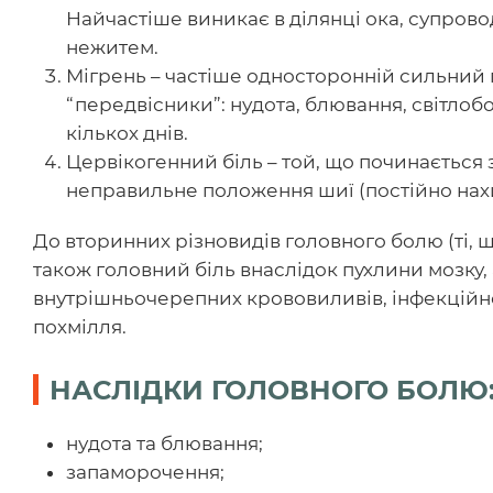
Найчастіше виникає в ділянці ока, супров
нежитем.
Мігрень – частіше односторонній сильний 
“передвісники”: нудота, блювання, світлоб
кількох днів.
Цервікогенний біль – той, що починається
неправильне положення шиї (постійно нахи
До вторинних різновидів головного болю (ті,
також головний біль внаслідок пухлини мозку, 
внутрішньочерепних крововиливів, інфекційно
похмілля.
НАСЛІДКИ ГОЛОВНОГО БОЛЮ
нудота та блювання;
запаморочення;