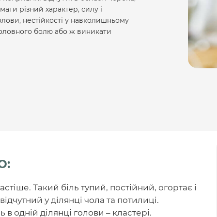
мати різний характер, силу і
лови, нестійкості у навколишньому
головного болю або ж виникати
Ю:
стіше. Такий біль тупий, постійний, огортає і
відчутний у ділянці чола та потилиці.
в одній ділянці голови – кластері.