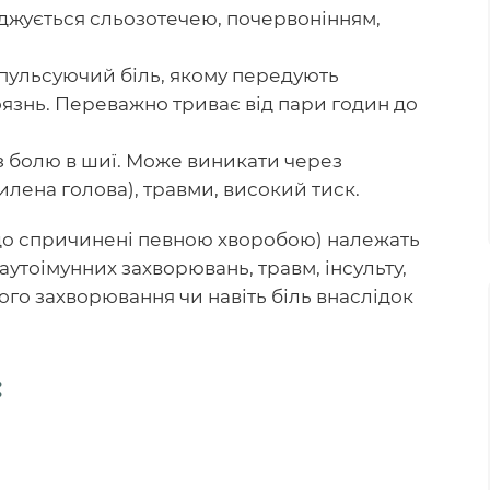
оджується сльозотечею, почервонінням,
пульсуючий біль, якому передують
оязнь. Переважно триває від пари годин до
 з болю в шиї. Може виникати через
лена голова), травми, високий тиск.
 що спричинені певною хворобою) належать
аутоімунних захворювань, травм, інсульту,
го захворювання чи навіть біль внаслідок
: