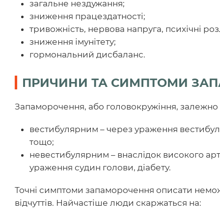
загальне нездужання;
зниження працездатності;
тривожність, нервова напруга, психічні роз
зниження імунітету;
гормональний дисбаланс.
ПРИЧИНИ ТА СИМПТОМИ ЗА
Запаморочення, або головокружіння, залежно 
вестибулярним – через ураження вестибуля
тощо;
невестибулярним – внаслідок високого арт
ураження судин голови, діабету.
Точні симптоми запаморочення описати немож
відчуттів. Найчастіше люди скаржаться на: