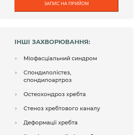
ІНШІ ЗАХВОРЮВАННЯ:
Міофасціальний синдром
Спондилолістез,
спондилоартроз
Остеохондроз хребта
Стеноз хребтового каналу
Деформації хребта