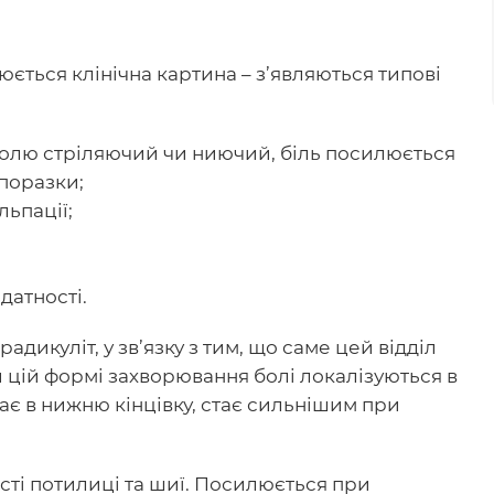
ється клінічна картина – з’являються типові
 болю стріляючий чи ниючий, біль посилюється
 поразки;
льпації;
датності.
куліт, у зв’язку з тим, що саме цей відділ
 цій формі захворювання болі локалізуються в
дає в нижню кінцівку, стає сильнішим при
ті потилиці та шиї. Посилюється при