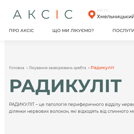
Skip
to
МІСТО
content
Хмельницьки
ПРО АКСІС
ЩО МИ ЛІКУЄМО?
ПОСЛУГ
›
›
Радикуліт
Головна
Лікування захворювань хребта
РАДИКУЛІТ
РАДИКУЛІТ – це патологія периферичного відділу нерв
ділянки нервових волокон, які відходять від спинного мо