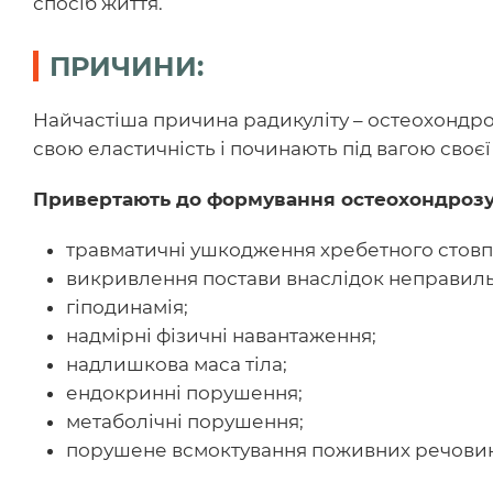
спосіб життя.
ПРИЧИНИ:
Найчастіша причина радикуліту – остеохондро
свою еластичність і починають під вагою своєї
Привертають до формування остеохондрозу 
травматичні ушкодження хребетного стовпа 
викривлення постави внаслідок неправильн
гіподинамія;
надмірні фізичні навантаження;
надлишкова маса тіла;
ендокринні порушення;
метаболічні порушення;
порушене всмоктування поживних речовин