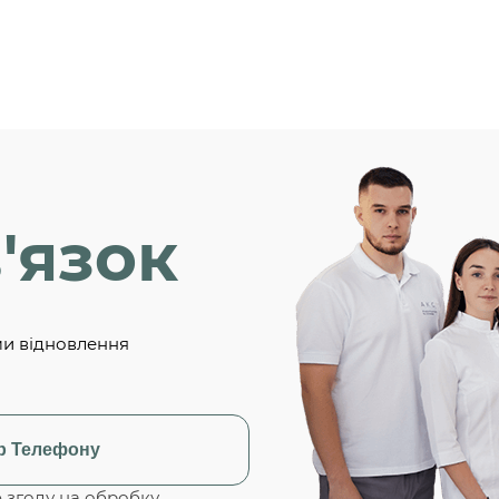
'язок
ми відновлення
згоду на обробку