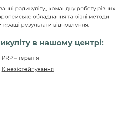
анні радикуліту,, командну роботу різних
європейське обладнання та різні методи
и кращі результати відновлення.
икуліту в нашому центрі:
PRP – терапія
Кінезіотейпування