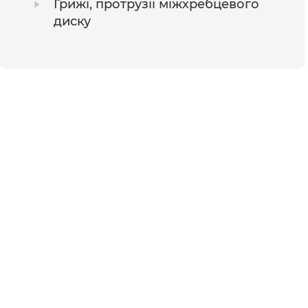
Грижі, протрузії міжхребцевого
диску