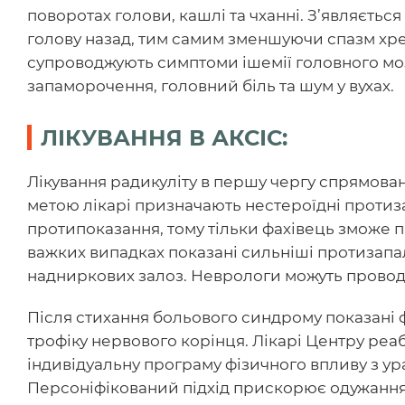
поворотах голови, кашлі та чханні. З’являєть
голову назад, тим самим зменшуючи спазм хре
супроводжують симптоми ішемії головного моз
запаморочення, головний біль та шум у вухах.
ЛІКУВАННЯ В АКСІС:
Лікування радикуліту в першу чергу спрямован
метою лікарі призначають нестероїдні протиз
протипоказання, тому тільки фахівець зможе п
важких випадках показані сильніші протизапа
надниркових залоз. Неврологи можуть провод
Після стихання больового синдрому показані 
трофіку нервового корінця. Лікарі Центру реабі
індивідуальну програму фізичного впливу з ур
Персоніфікований підхід прискорює одужання т