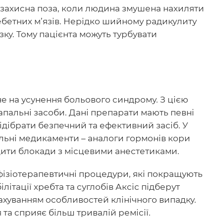
ся захисна поза, коли людина змушена нахиляти
бетних м’язів. Нерідко шийному радикулиту
ку. Тому пацієнта можуть турбувати
е на усунення больового синдрому. З цією
апальні засоби. Дані препарати мають певні
ідібрати безпечний та ефективний засіб. У
льні медикаменти – аналоги гормонів кори
ити блокади з місцевими анестетиками.
фізіотерапевтичні процедури, які покращують
літації хребта та суглобів Аксіс підберут
ахуванням особливостей клінічного випадку.
а сприяє більш тривалій ремісії.