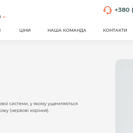
+380 
й
И
ЦІНИ
НАША КОМАНДА
КОНТАКТИ
ової системи, у якому ущемляються
зку (нервові коріння).