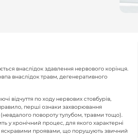
ається внаслідок здавлення нервового корінця.
овпа внаслідок травм, дегенеративного
чі відчуття по ходу нервових стовбурів,
 правило, перші ознаки захворювання
 (невдалого повороту тулубом, травми тощо).
ить у хронічний процес, для якого характерні
 з яскравими проявами, що порушують звичний