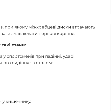
з, при якому міжхребцеві диски втрачають
 ваги здавлювати нервові коріння.
такі стани:
у спортсменів при падінні, ударі;
ого сидіння за столом;
 у кишечнику.