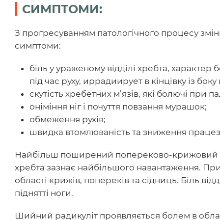
СИМПТОМИ:
З прогресуванням патологічного процесу зміню
симптоми:
біль у ураженому відділі хребта, характер
під час руху, иррадиирует в кінцівку із боку
скутість хребетних м’язів, які болючі при па
оніміння ніг і почуття повзання мурашок;
обмеження рухів;
швидка втомлюваність та зниження працез
Найбільш поширений попереково-крижовий ради
хребта зазнає найбільшого навантаження. При
області крижів, попереків та сідниць. Біль від
піднятті ноги.
Шийний радикуліт проявляється болем в облас