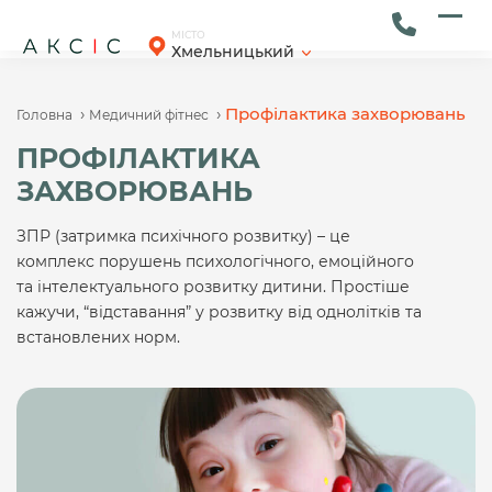
Skip
to
Ope
Clos
МІСТО
Хмельницький
content
mob
mob
men
men
›
›
Профілактика захворювань
Головна
Медичний фітнес
ПРОФІЛАКТИКА
ЗАХВОРЮВАНЬ
ЗПР (затримка психічного розвитку) – це
комплекс порушень психологічного, емоційного
та інтелектуального розвитку дитини. Простіше
кажучи, “відставання” у розвитку від однолітків та
встановлених норм.