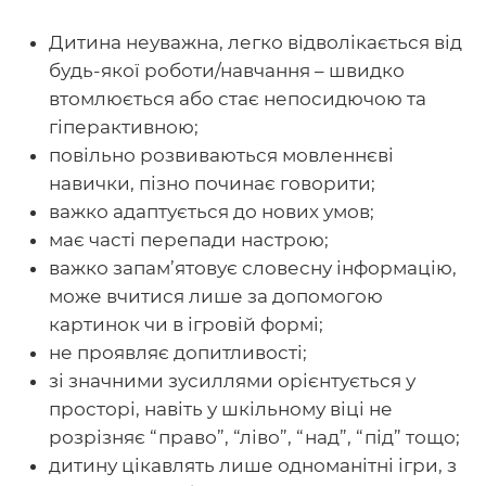
Дитина неуважна, легко відволікається від
будь-якої роботи/навчання – швидко
втомлюється або стає непосидючою та
гіперактивною;
повільно розвиваються мовленнєві
навички, пізно починає говорити;
важко адаптується до нових умов;
має часті перепади настрою;
важко запам’ятовує словесну інформацію,
може вчитися лише за допомогою
картинок чи в ігровій формі;
не проявляє допитливості;
зі значними зусиллями орієнтується у
просторі, навіть у шкільному віці не
розрізняє “право”, “ліво”, “над”, “під” тощо;
дитину цікавлять лише одноманітні ігри, з