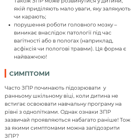
Також ЗПР може розвинутися у дитини,
якій приділяють мало уваги, яку залякують
чи карають;
порушення роботи головного мозку –
виникає внаслідок патології під час
вагітності або в пологах (наприклад,
асфіксія чи пологові травми). Ця форма є
найважчою!
СИМПТОМИ
Часто ЗПР починають підозрювати у
ранньому шкільному віці, коли дитина не
встигає освоювати навчальну програму на
рівні з однолітками. Однак ознаки ЗПР
зазвичай проявляються набагато раніше! Тож
за якими симптомами можна запідозрити
ЗПР?