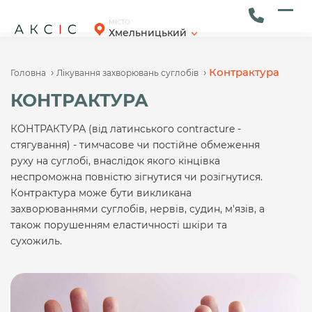
Skip
to
Ope
Clos
МІСТО
Хмельницький
content
mob
mob
men
men
›
›
Контрактура
Головна
Лікування захворювань суглобів
КОНТРАКТУРА
КОНТРАКТУРА (від латинського contracture -
стягування) - тимчасове чи постійне обмеження
руху на суглобі, внаслідок якого кінцівка
неспроможна повністю зігнутися чи розігнутися.
Контрактура може бути викликана
захворюваннями суглобів, нервів, судин, м'язів, а
також порушенням еластичності шкіри та
сухожиль.