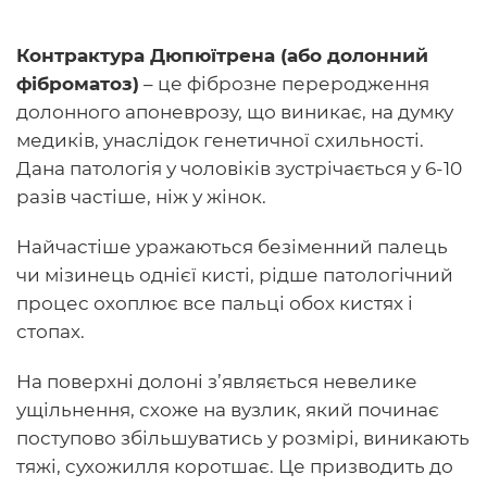
Контрактура Дюпюїтрена (або долонний
фіброматоз)
– це фіброзне переродження
долонного апоневрозу, що виникає, на думку
медиків, унаслідок генетичної схильності.
Дана патологія у чоловіків зустрічається у 6-10
разів частіше, ніж у жінок.
Найчастіше уражаються безіменний палець
чи мізинець однієї кисті, рідше патологічний
процес охоплює все пальці обох кистях і
стопах.
На поверхні долоні з’являється невелике
ущільнення, схоже на вузлик, який починає
поступово збільшуватись у розмірі, виникають
тяжі, сухожилля коротшає. Це призводить до