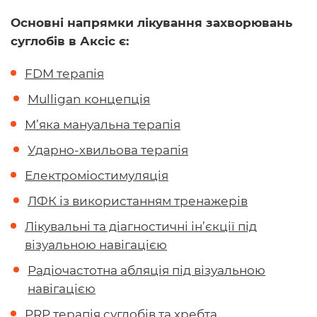
Основні напрямки лікування захворювань
суглобів в Аксіс є:
FDM терапія
Mulligan концепція
М’яка мануальна терапія
Ударно-хвильова терапія
Електроміостимуляція
ЛФК із використанням тренажерів
Лікувальні та діагностичні ін’єкції під
візуальною навігацією
Радіочастотна абляція під візуальною
навігацією
PRP терапія суглобів та хребта