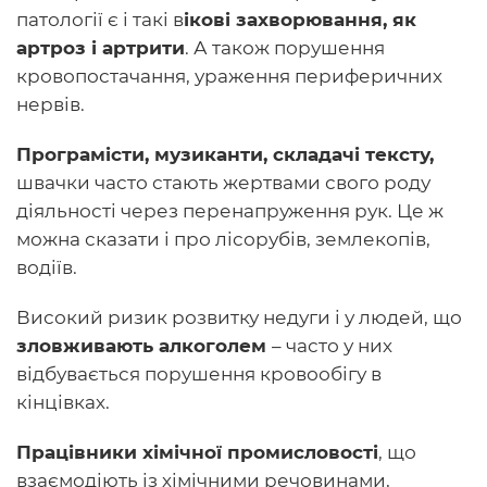
патології є і такі в
ікові захворювання, як
артроз і артрити
. А також порушення
кровопостачання, ураження периферичних
нервів.
Програмісти, музиканти, складачі тексту,
швачки часто стають жертвами свого роду
діяльності через перенапруження рук. Це ж
можна сказати і про лісорубів, землекопів,
водіїв.
Високий ризик розвитку недуги і у людей, що
зловживають алкоголем
– часто у них
відбувається порушення кровообігу в
кінцівках.
Працівники хімічної промисловості
, що
взаємодіють із хімічними речовинами,