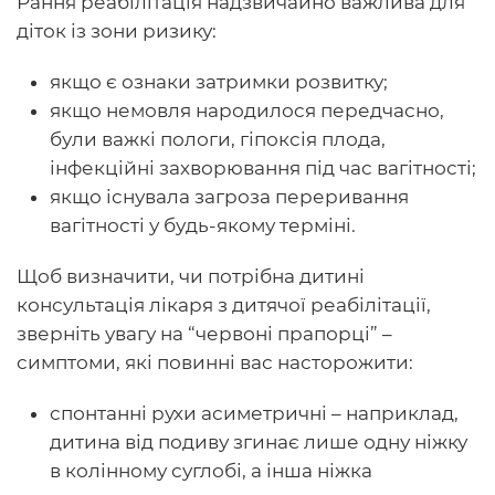
Рання реабілітація надзвичайно важлива для
діток із зони ризику:
якщо є ознаки затримки розвитку;
якщо немовля народилося передчасно,
були важкі пологи, гіпоксія плода,
інфекційні захворювання під час вагітності;
якщо існувала загроза переривання
вагітності у будь-якому терміні.
Щоб визначити, чи потрібна дитині
консультація лікаря з дитячої реабілітації,
зверніть увагу на “червоні прапорці” –
симптоми, які повинні вас насторожити:
спонтанні рухи асиметричні – наприклад,
дитина від подиву згинає лише одну ніжку
в колінному суглобі, а інша ніжка