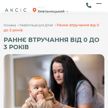
Skip
to
Ope
Clos
МІСТО
Хмельницький
content
mob
mob
men
men
›
›
Раннє втручання від 0
Головна
Реабілітація для Дітей
до 3 років
РАННЄ ВТРУЧАННЯ ВІД 0 ДО
3 РОКІВ