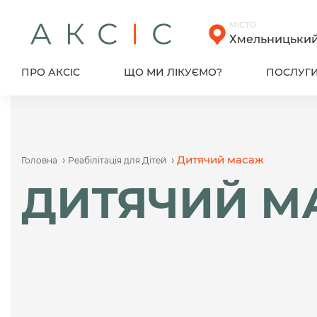
Skip
to
МІСТО
content
Хмельницьки
ПРО АКСІС
ЩО МИ ЛІКУЄМО?
ПОСЛУГ
›
›
Дитячий масаж
Головна
Реабілітація для Дітей
ДИТЯЧИЙ М