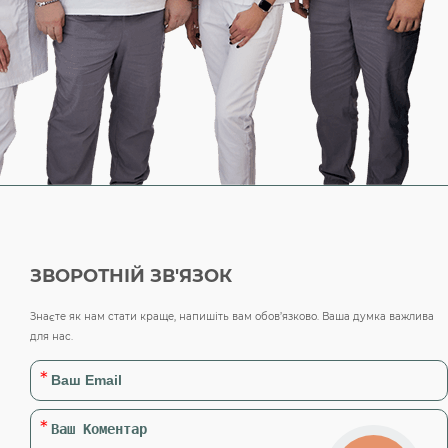
ЗВОРОТНІЙ ЗВ'ЯЗОК
Знаєте як нам стати краще, напишіть вам обов’язково. Ваша думка важлива
для нас.