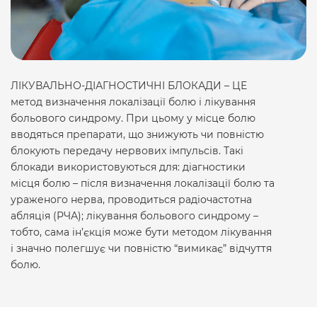
ЛІКУВАЛЬНО-ДІАГНОСТИЧНІ БЛОКАДИ – ЦЕ
метод визначення локалізації болю і лікування
больового синдрому. При цьому у місце болю
вводяться препарати, що знижують чи повністю
блокують передачу нервових імпульсів. Такі
блокади використовуються для: діагностики
місця болю – після визначення локалізації болю та
ураженого нерва, проводиться радіочастотна
абляція (РЧА); лікування больового синдрому –
тобто, сама ін’єкція може бути методом лікування
і значно полегшує чи повністю “вимикає” відчуття
болю.