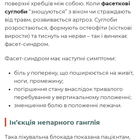
поверхні хребців між собою. Коли
фасеткові
суглоби
“зношуються” з віком чи страждають
від травм, розвивається артроз. Суглоби
розростаються, формують остеофіти (кісткові
вирости) та тиснуть на нерви – так і виникає
фасет-синдром.
Фасет-синдром має наступні симптоми:
біль у попереку, що поширюється на живіт,
ноги, промежину;
погіршення стану внаслідок тривалого
перебування у вертикальному положенні;
зменшення болю в положенні лежачи.
Ін’єкція непарного ганглія
Така лікувальна блокада показана пацієнтам,