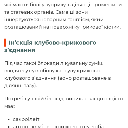
які мають болі у куприку, в ділянці промежини
та статевих органів. Саме ці зони
іннервуються непарним ганглієм, який
розташований на поверхні куприкової кістки.
Ін’єкція клубово-крижового
з’єднання
Під час такої блокади лікувальну суміш
вводять у суглобову капсулу крижово-
клубового з’єднання (воно розташоване в
ділянці тазу).
Потреба у такій блокаді виникає, якщо пацієнт
має:
сакроілеїт;
артроз клубово-крижового суглоба;