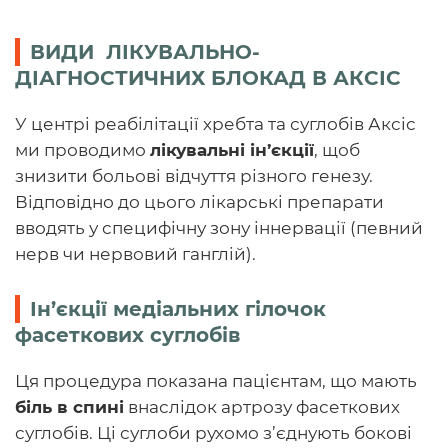
ВИДИ ЛІКУВАЛЬНО-
ДІАГНОСТИЧНИХ БЛОКАД В АКСІС
У центрі реабілітації хребта та суглобів Аксіс
ми проводимо
лікувальні ін’єкції
, щоб
знизити больові відчуття різного генезу.
Відповідно до цього лікарські препарати
вводять у специфічну зону іннервації (певний
нерв чи нервовий ганглій).
Ін’єкції медіальних гілочок
фасеткових суглобів
Ця процедура показана пацієнтам, що мають
біль в спині
внаслідок артрозу фасеткових
суглобів. Ці суглоби рухомо з’єднують бокові