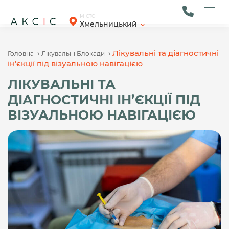
Skip
to
Ope
Clos
МІСТО
Хмельницький
content
mob
mob
men
men
›
›
Лікувальні та діагностичні
Головна
Лікувальні Блокади
ін’єкції під візуальною навігацією
ЛІКУВАЛЬНІ ТА
ДІАГНОСТИЧНІ ІН’ЄКЦІЇ ПІД
ВІЗУАЛЬНОЮ НАВІГАЦІЄЮ