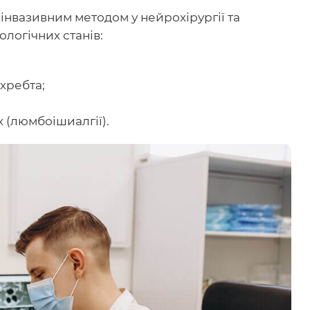
вазивним методом у нейрохірургії та
ологічних станів:
хребта;
х (люмбоішиалгії).