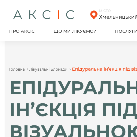
Skip
to
МІСТО
content
Хмельницьки
ПРО АКСІС
ЩО МИ ЛІКУЄМО?
ПОСЛУГ
›
›
Епідуральна ін’єкція під в
Головна
Лікувальні Блокади
ЕПІДУРАЛЬ
ІН’ЄКЦІЯ ПІ
ВІЗУАЛЬНО