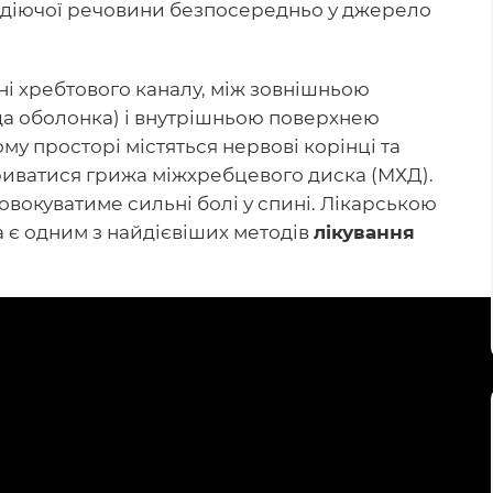
 діючої речовини безпосередньо у джерело
і хребтового каналу, між зовнішньою
да оболонка) і внутрішньою поверхнею
му просторі містяться нервові корінці та
ориватися грижа міжхребцевого диска (МХД).
овокуватиме сильні болі у спині. Лікарською
 є одним з найдієвіших методів
лікування