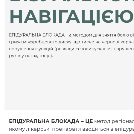
НАВІГАЦІЄЮ
ЕПІДУРАЛЬНА БЛОКАДА – є методом для зняття болю від
грижі міжхребцевого диску, що тисне на нервові корінці 
порушення функцій (розлади сечовипускання, порушенн
рухів у ногах, тощо).
ЕПІДУРАЛЬНА БЛОКАДА – ЦЕ
метод регіонал
якому лікарські препарати вводяться в епіду