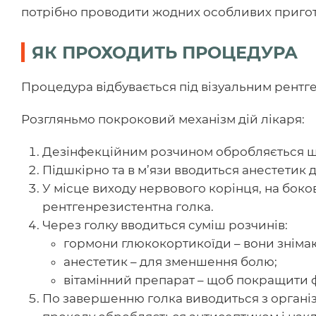
потрібно проводити жодних особливих приго
ЯК ПРОХОДИТЬ ПРОЦЕДУРА
Процедура відбувається під візуальним рентг
Розгляньмо покроковий механізм дій лікаря:
Дезінфекційним розчином обробляється шк
Підшкірно та в м’язи вводиться анестетик 
У місце виходу нервового корінця, на боко
рентгенрезистентна голка.
Через голку вводиться суміш розчинів:
гормони глюкокортикоїди – вони знімаю
анестетик – для зменшення болю;
вітамінний препарат – щоб покращити ф
По завершенню голка виводиться з організ