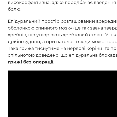
високоефективна, адже передбачає введення
болю.
Епідуральний простір розташований всередин
оболонкою спинного мозку (це так звана твер
хребців, що утворюють хребтовий стовп. У цьо
дрібні судини, а при патології сюди може пр
Така грижа тиснутиме на нервові корінці та пр
спільнотою доведено, що епідуральна блокада
грижі без операції.