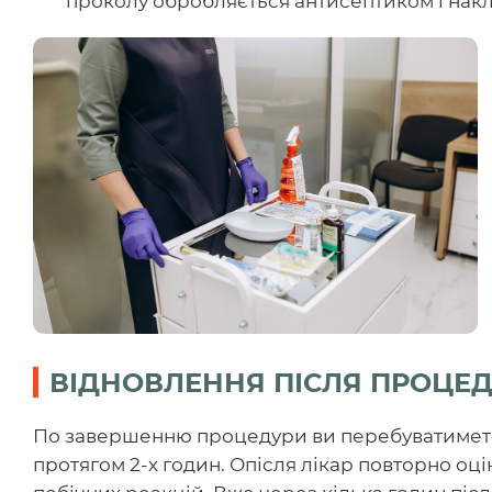
проколу обробляється антисептиком і нак
ВІДНОВЛЕННЯ ПІСЛЯ ПРОЦЕ
По завершенню процедури ви перебуватимете 
протягом 2-х годин. Опісля лікар повторно оці