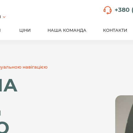
+380 
й
И
ЦІНИ
НАША КОМАНДА
КОНТАКТИ
ізуальною навігацією
НА
Д
Ю