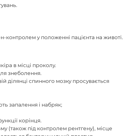
тувань.
ен-контролем у положенні пацієнта на животі.
іра в місці проколу.
для знеболення.
вій ділянці спинного мозку просувається
ть запалення і набряк;
ункції корінця.
му (також під контролем рентгену), місце