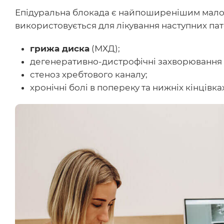
Епідуральна блокада
є найпоширенішим малоін
використовується для лікування наступних пат
грижа диска
(МХД);
дегенеративно-дистрофічні захворювання 
стеноз хребтового каналу;
хронічні болі в попереку та нижніх кінцівка