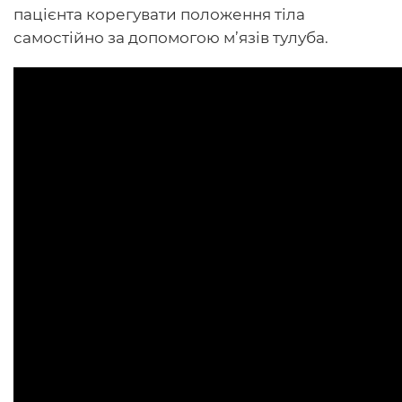
пацієнта корегувати положення тіла
самостійно за допомогою м’язів тулуба.