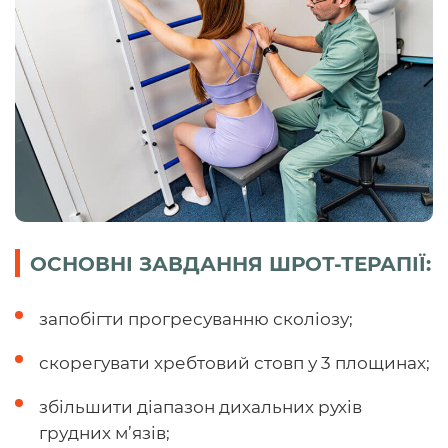
ОСНОВНІ ЗАВДАННЯ ШРОТ-ТЕРАПІЇ:
запобігти прогресуванню сколіозу;
скорегувати хребтовий стовп у 3 площинах;
збільшити діапазон дихальних рухів
грудних м’язів;