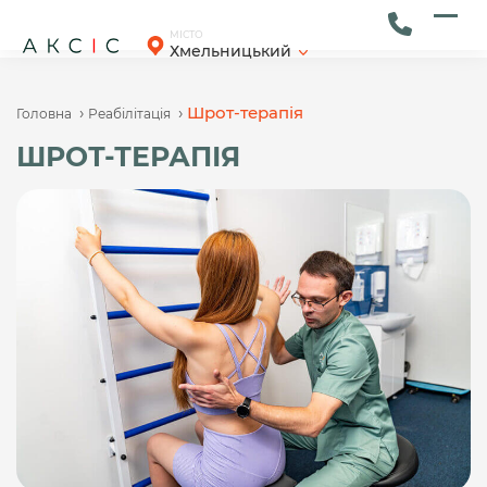
Skip
to
Ope
Clos
МІСТО
Хмельницький
content
mob
mob
men
men
›
›
Шрот-терапія
Головна
Реабілітація
ШРОТ-ТЕРАПІЯ