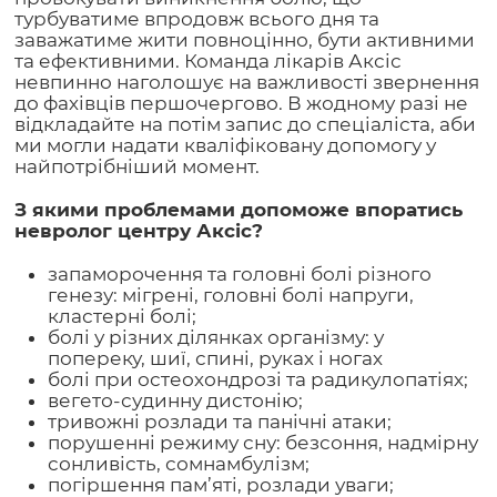
турбуватиме впродовж всього дня та
заважатиме жити повноцінно, бути активними
та ефективними. Команда лікарів Аксіс
невпинно наголошує на важливості звернення
до фахівців першочергово. В жодному разі не
відкладайте на потім запис до спеціаліста, аби
ми могли надати кваліфіковану допомогу у
найпотрібніший момент.
З якими проблемами допоможе впоратись
невролог центру Аксіс?
запаморочення та головні болі різного
генезу: мігрені, головні болі напруги,
кластерні болі;
болі у різних ділянках організму: у
попереку, шиї, спині, руках і ногах
болі при остеохондрозі та радикулопатіях;
вегето-судинну дистонію;
тривожні розлади та панічні атаки;
порушенні режиму сну: безсоння, надмірну
сонливість, сомнамбулізм;
погіршення пам’яті, розлади уваги;