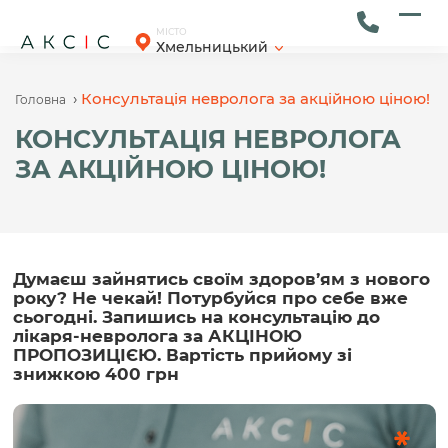
Skip
to
Ope
Clos
МІСТО
Хмельницький
content
mob
mob
men
men
›
Консультація невролога за акційною ціною!
Головна
КОНСУЛЬТАЦІЯ НЕВРОЛОГА
ЗА АКЦІЙНОЮ ЦІНОЮ!
Думаєш зайнятись своїм здоров’ям з нового
року? Не чекай! Потурбуйся про себе вже
сьогодні. Запишись на консультацію до
лікаря-невролога за АКЦІНОЮ
ПРОПОЗИЦІЄЮ. Вартість прийому зі
знижкою 400 грн