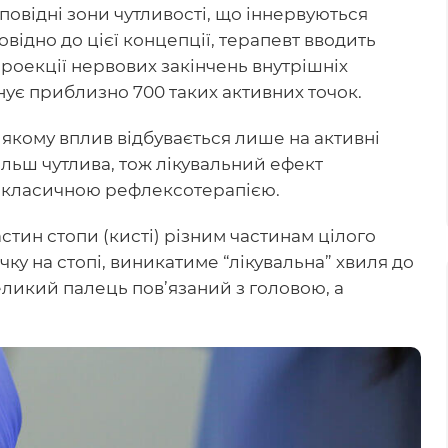
дповідні зони чутливості, що іннервуються
ідно до цієї концепції, терапевт вводить
 проекції нервових закінчень внутрішніх
снує приблизно 700 таких активних точок.
 якому вплив відбувається лише на активні
більш чутлива, тож лікувальний ефект
з класичною рефлексотерапією.
астин стопи (кисті) різним частинам цілого
ку на стопі, виникатиме “лікувальна” хвиля до
еликий палець пов’язаний з головою, а