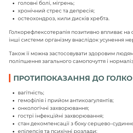
головні болі, мігрень;
хронічний стрес та депресія;
остеохондроз, кили дисків хребта.
Голкорефлексотерапія позитивно впливає на с
інші системи організму внаслідок усунення 
Також її можна застосовувати здоровим людям 
поліпшення загального самопочуття і нормаліз
ПРОТИПОКАЗАННЯ ДО ГОЛКОР
вагітність;
гемофілія і прийом антикоагулянтів;
онкологічні захворювання;
гострі інфекційні захворювання;
стан декомпенсації з боку серцево-судинно
епілепсія та психічні розлади;