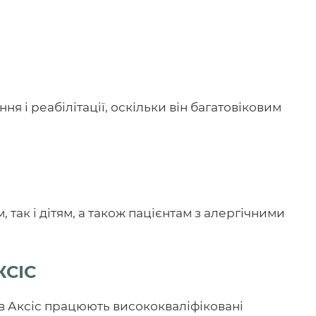
 і реабілітації, оскільки він багатовіковим
так і дітям, а також пацієнтам з алергічними
КСІС
бів Аксіс працюють висококваліфіковані