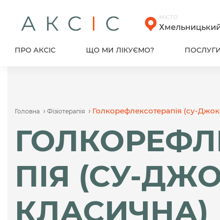
Skip
to
МІСТО
content
Хмельницьки
ПРО АКСІС
ЩО МИ ЛІКУЄМО?
ПОСЛУГ
›
›
Голкорефлексотерапія (су-Джок,
Головна
Фізіотерапія
ГОЛКОРЕФЛ
ПІЯ (СУ-ДЖО
КЛАСИЧНА)