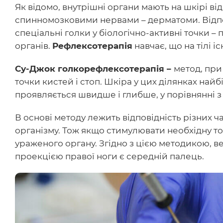
Як відомо, внутрішні органи мають на шкірі ві
спинномозковими нервами – дерматоми. Відпов
спеціальні голки у біологічно-активні точки –
органів.
Рефлексотерапія
навчає, що на тілі і
Су-Джок голкорефлексотерапія –
метод, при
точки кистей і стоп. Шкіра у цих ділянках най
проявляється швидше і глибше, у порівнянні 
В основі методу лежить відповідність різних ч
організму. Тож якщо стимулювати необхідну точ
ураженого органу. Згідно з цією методикою, в
проекцією правої ноги є середній палець.