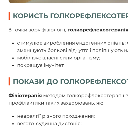
КОРИСТЬ ГОЛКОРЕФЛЕКСОТЕР
З точки зору фізіології,
голкорефлексотерапі
стимулює вироблення ендогенних опіатів: ен
зменшують больові відчуття і поліпшують н
мобілізує власні сили організму;
покращує імунітет.
ПОКАЗИ ДО ГОЛКОРЕФЛЕКСО
Фізіотерапія
методом голкорефлексотерапії в
профілактики таких захворювань, як:
невралгії різного походження;
вегето-судинна дистонія;