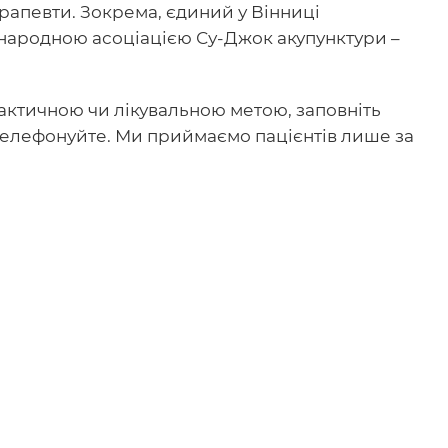
рапевти. Зокрема, єдиний у Вінниці
народною асоціацією Су-Джок акупунктури –
актичною чи лікувальною метою, заповніть
телефонуйте. Ми приймаємо пацієнтів лише за