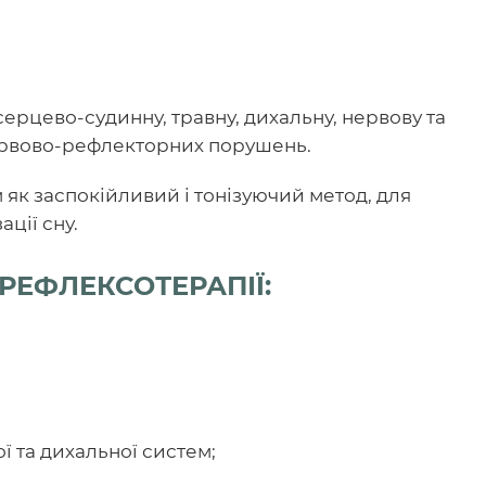
ерцево-судинну, травну, дихальну, нервову та
нервово-рефлекторних порушень.
як заспокійливий і тонізуючий метод, для
ації сну.
ЕФЛЕКСОТЕРАПІЇ:
ї та дихальної систем;