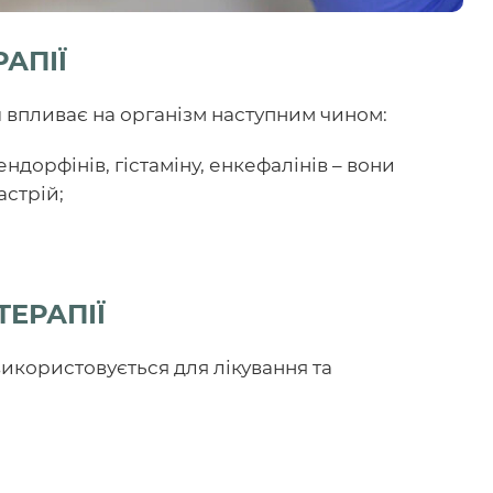
АПІЇ
я
впливає на організм наступним чином:
дорфінів, гістаміну, енкефалінів – вони
астрій;
ТЕРАПІЇ
икористовується для лікування та